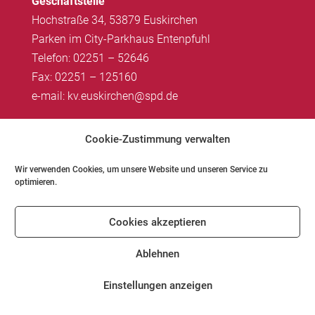
Geschäftstelle
Hochstraße 34, 53879 Euskirchen
Parken im City-Parkhaus Entenpfuhl
Telefon: 02251 – 52646
Fax: 02251 – 125160
e-mail: kv.euskirchen@spd.de
Impressum
|
Datenschutz
Cookie-Zustimmung verwalten
Wir verwenden Cookies, um unsere Website und unseren Service zu
optimieren.
Impressum
Datenschutz
Kontakt
Cookies akzeptieren
Cookie-Richtlinie (EU)
Ablehnen
Einstellungen anzeigen
© SPD Kreis Euskirchen