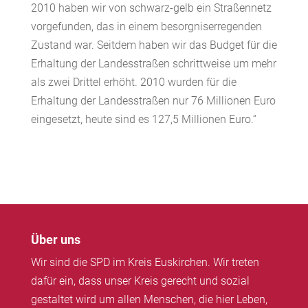
2010 haben wir von schwarz-gelb ein Straßennetz
vorgefunden, das in einem besorgniserregenden
Zustand war. Seitdem haben wir das Budget für die
Erhaltung der Landesstraßen schrittweise um mehr
als zwei Drittel erhöht. 2010 wurden für die
Erhaltung der Landesstraßen nur 76 Millionen Euro
eingesetzt, heute sind es 127,5 Millionen Euro.“
Über uns
Wir sind die SPD im Kreis Euskirchen. Wir treten
dafür ein, dass unser Kreis gerecht und sozial
gestaltet wird um allen Menschen, die hier Leben,