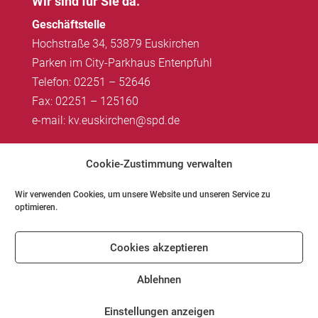
Wir sind für Sie da.
Geschäftstelle
Hochstraße 34, 53879 Euskirchen
Parken im City-Parkhaus Entenpfuhl
Telefon: 02251 – 52646
Fax: 02251 – 125160
e-mail: kv.euskirchen@spd.de
Impressum
|
Datenschutz
Cookie-Zustimmung verwalten
Wir verwenden Cookies, um unsere Website und unseren Service zu
optimieren.
Impressum
Datenschutz
Kontakt
Cookies akzeptieren
Cookie-Richtlinie (EU)
Ablehnen
Einstellungen anzeigen