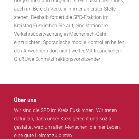
Bürgerinnen und Bürger im Kreis Euskirchen muss,
auch im Bereich Verkehr, immer an erster Stelle
stehen. Deshalb fordert die SPD-Fraktion im
Kreistag Euskirchen Sie auf, eine stationäre
Verkehrsüberwachung in Mechernich-Gehn
einzurichten. Sporadische mobile Kontrollen helfen
den Anwohnern dort nicht weiter.Mit freundlichem
GrußUwe SchmitzFraktionsvorsitzender
Über uns
Wir sind die SPD im Kreis Euskirchen. Wir treten
dafür ein, dass unser Kreis gerecht und sozial
gestaltet wird um allen Menschen, die hier Leben,
eine gute Heimat zu bieten.