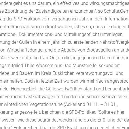
ondere geht es uns darum, ein effektives und wirkungsmächtige
zise Zuordnung der Zuständigkeiten einzurichten", so Schulte.Ge
trag der SPD-Fraktion vom vergangenen Jahr, in dem Informatio
ntrollmechanismen erfragt wurden, ist es so, dass die düngen
rations-, Dokumentations- und Mitteilungspflicht unterliegen.
ung der Güllen in einem jährlich zu erstellenden Nährstoffvergl
 von Wirtschaftsdünger und die Abgabe von Biogasgüllen an and
"Aber wer kontrolliert vor Ort, ob die angegebenen Daten überha
tagsmitglied Thilo Waasem aus Bad Münstereifel sekundiert:
Betriebe und Bauern im Kreis Euskirchen verantwortungsvoll und
inhalten. Doch in letzter Zeit wurden wir mehrfach angesproc
ifeler Höhengebiet, die Gülle wortwörtlich stand und benachbart
ort vermehrt Lastkraftwägen mit niederländischem Kennzeichen
r winterlichen Vegetationsruhe (Ackerland 01.11. – 31.01.,
erung angezweifelt, berichten die SPD-Politiker. "Sollte es hier
ssen, wie diese begründet werden und ob die Erfüllung der da
den." Entsprechend hat die SPD-Fraktion einen neuerlichen Fra