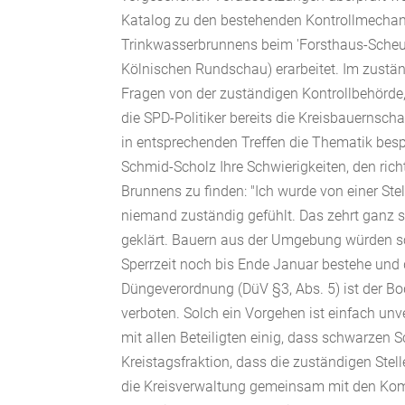
Katalog zu den bestehenden Kontrollmechani
Trinkwasserbrunnens beim 'Forsthaus-Scheure
Kölnischen Rundschau) erarbeitet. Im zustä
Fragen von der zuständigen Kontrollbehörde
die SPD-Politiker bereits die Kreisbauernsch
in entsprechenden Treffen die Thematik besp
Schmid-Scholz Ihre Schwierigkeiten, den rich
Brunnens zu finden: "Ich wurde von einer Ste
niemand zuständig gefühlt. Das zehrt ganz s
geklärt. Bauern aus der Umgebung würden sch
Sperrzeit noch bis Ende Januar bestehe und d
Düngeverordnung (DüV §3, Abs. 5) ist der B
verboten. Solch ein Vorgehen ist einfach unv
mit allen Beteiligten einig, dass schwarzen
Kreistagsfraktion, dass die zuständigen Stell
die Kreisverwaltung gemeinsam mit den Kom