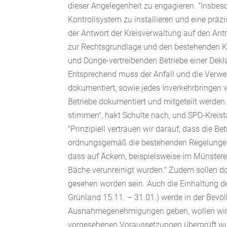
dieser Angelegenheit zu engagieren. "Insbes
Kontrollsystem zu installieren und eine prä
der Antwort der Kreisverwaltung auf den An
zur Rechtsgrundlage und den bestehenden Ko
und Dünge-vertreibenden Betriebe einer Dekla
Entsprechend muss der Anfall und die Verwert
dokumentiert, sowie jedes Inverkehrbringen
Betriebe dokumentiert und mitgeteilt werden.
stimmen", hakt Schulte nach, und SPD-Kreis
"Prinzipiell vertrauen wir darauf, dass die 
ordnungsgemäß die bestehenden Regelungen e
dass auf Äckern, beispielsweise im Münstere
Bäche verunreinigt wurden." Zudem sollen d
gesehen worden sein. Auch die Einhaltung de
Grünland 15.11. – 31.01.) werde in der Bevölk
Ausnahmegenehmigungen geben, wollen wir wi
vorgesehenen Voraussetzungen überprüft wur