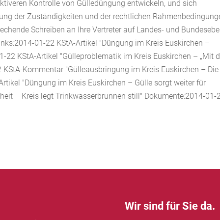
ktiveren Kontrolle von Gülledüngung entwickeln, und sich
sung der Zuständigkeiten und der rechtlichen Rahmenbedingung
rechende Schreiben an Ihre Vertreter auf Landes- und Bundeseb
inks:2014-01-22 KStA-Artikel "Düngung im Kreis Euskirchen –
-22 KStA-Artikel "Gülleproblematik im Kreis Euskirchen – „Mit 
2 KStA-Kommentar "Gülleausbringung im Kreis Euskirchen – Die
tikel "Düngung im Kreis Euskirchen – Gülle sorgt weiter für
eit – Kreis legt Trinkwasserbrunnen still" Dokumente:2014-01-
Wir sind für Sie da.