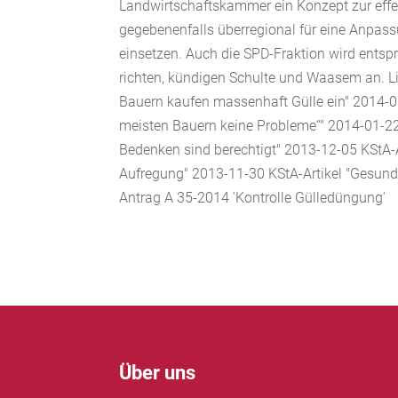
Landwirtschaftskammer ein Konzept zur effe
gegebenenfalls überregional für eine Anpas
einsetzen. Auch die SPD-Fraktion wird entsp
richten, kündigen Schulte und Waasem an. L
Bauern kaufen massenhaft Gülle ein" 2014-01
meisten Bauern keine Probleme“" 2014-01-2
Bedenken sind berechtigt" 2013-12-05 KStA-Ar
Aufregung" 2013-11-30 KStA-Artikel "Gesundh
Antrag A 35-2014 'Kontrolle Gülledüngung'
Über uns