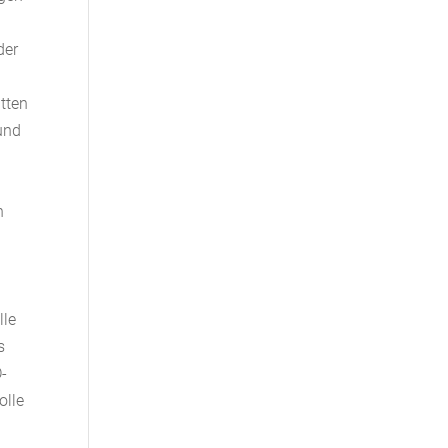
der
tten
 und
h
lle
s
D-
olle