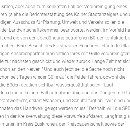
smen, aber auch zum konkreten Fall der Verunreinigung eines
n' (siehe die Berichterstattung des Kölner Stadtanzeigers und 
ndigen Ausschuss für Planung, Umwelt und Verkehr sollen die
, der Landwirtschaftskammer, beantwortet werden. Im Vorfeld ha
aft und die von der Überdüngung betroffenen Bürger kontaktiert,
rochen. Beim Besuch des Forsthauses Scheuren, erläuterte Ulla
tigen Ansprechpartner hinsichtlich Ihres mit Gülle verunreinigten
lle zur nächsten geschickt und wieder zurück. Lange Zeit hat sic
chön an den Nerven." Und auch jetzt sei die Sache noch nicht
on seit Tagen wieder Gülle auf die Felder fahren, obwohl die
ie Böden deutlich sichtbar wassergesättigt seien. "Laut
oden dann in keinem Fall aufnahmefähig und das Düngen mit Gü
erantwortlich", erklärt Waasem, und Schulte fügt an: "Wir sind un
 Schafen das Handwerk gelegt werden muss.“ Deshalb will die SP
en in der Kreisverwaltung diese Vorwürfe aufklären. Langfristig s
munen im Kreis Euskirchen, der Kreisbauernschaft sowie der