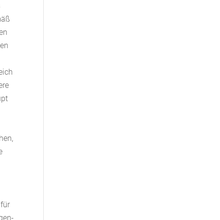
s
mäß
nen
den
eich
ere
upt
hen,
e
für
gen-