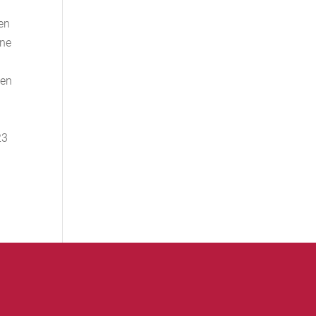
en
ene
den
23