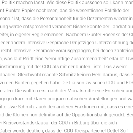
 Politik machen lässt. Wie diese Politik aussehen soll, kann man
f-Punkte-Papier nachlesen, das die wesentlichen Politikfelder
sonal" ist, dass die Personalhoheit für die Dezernenten wieder i
tzung werde entsprechend verändert.Bisher konnte der Landrat a
leiter, in eigener Regie ernennen. Nachdem Günter Rosenke der 
wieder ändern.Intensive Gespräche Der jetzigen Unterzeichnung d
recht intensive Gespräche vorausgegangen, bei denen zahlreic
en, was laut Reidt eine "vernünftige Zusammenarbeit" erlaubt. U
einstimmung mit der CDU als mit der bunten Liste. Das Zweier-
ndhaben. Gleichwohl machte Schmitz keinen Hehl daraus, dass e
g zu den Bunten gegeben habe.Die Liaison zwischen CDU und FD
beralen. Die wollten erst nach der Monatsmitte eine Entscheidun
 hingegen kam mit klaren programmatischen Vorstellungen und w
teilte Uwe Schmitz auch den anderen Fraktionen mit, dass es eine
die Kleinen nun definitiv auf die Oppositionsbank gerückt. Ber
Kreisvorstandsklausur der CDU in Bitburg über die sich
Dabei wurde deutlich, dass der CDU-Kreisparteichef Detlef Seif