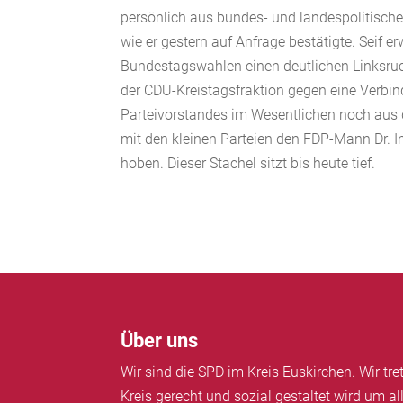
persönlich aus bundes- und landespolitisch
wie er gestern auf Anfrage bestätigte. Seif e
Bundestagswahlen einen deutlichen Linksruck
der CDU-Kreistagsfraktion gegen eine Verbin
Parteivorstandes im Wesentlichen noch aus 
mit den kleinen Parteien den FDP-Mann Dr. I
hoben. Dieser Stachel sitzt bis heute tief.
Über uns
Wir sind die SPD im Kreis Euskirchen. Wir tre
Kreis gerecht und sozial gestaltet wird um a