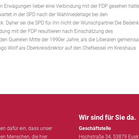
en Erwägungen lieber eine Verbindung mit der FDP gesehen hätte
rwartet in der SPD nach der Wahlniederlage bei den
. Daher sei die SPD für ihn nicht der Wunschpartner.Die Beden
dung mit der FDP resultieren nach Einschätzung des
den Querelen Mitte der 1990er Jahre, als die Liberalen gemeins
ngo Wolf als Oberkreisdirektor auf den Chefsessel im Kreishaus
Wir sind für Sie da.
ten dafür ein, dass unser
Geschäftstelle
llen Menschen, die hier
Hochstraße 34, 53879 Eusk