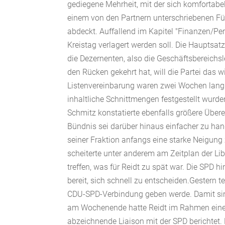
gediegene Mehrheit, mit der sich komfortabel
einem von den Partnern unterschriebenen Fün
abdeckt. Auffallend im Kapitel "Finanzen/Per
Kreistag verlagert werden soll. Die Hauptsa
die Dezernenten, also die Geschäftsbereichs
den Rücken gekehrt hat, will die Partei das 
Listenvereinbarung waren zwei Wochen lang 
inhaltliche Schnittmengen festgestellt wurd
Schmitz konstatierte ebenfalls größere Über
Bündnis sei darüber hinaus einfacher zu ha
seiner Fraktion anfangs eine starke Neigun
scheiterte unter anderem am Zeitplan der Li
treffen, was für Reidt zu spät war. Die SPD
bereit, sich schnell zu entscheiden.Gestern 
CDU-SPD-Verbindung geben werde. Damit sind 
am Wochenende hatte Reidt im Rahmen einer 
abzeichnende Liaison mit der SPD berichtet. 