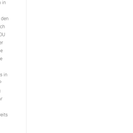
 in
n den
uch
CDU
er
he
we
s in
P
g
ar
eits