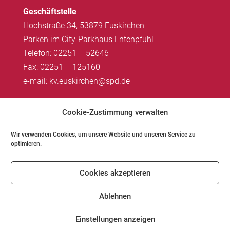
Geschäftstelle
Hochstraße 34, 53879 Euskirchen
Parken im City-Parkhaus Entenpfuhl
Telefon: 02251 – 52646
Fax: 02251 – 125160
e-mail: kv.euskirchen@spd.de
Impressum
|
Datenschutz
Cookie-Zustimmung verwalten
Wir verwenden Cookies, um unsere Website und unseren Service zu
optimieren.
Impressum
Datenschutz
Kontakt
Cookies akzeptieren
Cookie-Richtlinie (EU)
Ablehnen
Einstellungen anzeigen
© SPD Kreis Euskirchen