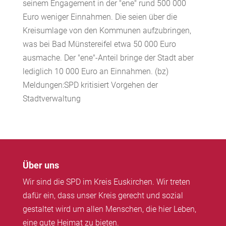
seinem Engagement in der "ene" rund 500 000
Euro weniger Einnahmen. Die seien über die
Kreisumlage von den Kommunen aufzubringen,
was bei Bad Münstereifel etwa 50 000 Euro
ausmache. Der "ene"-Anteil bringe der Stadt aber
lediglich 10 000 Euro an Einnahmen. (bz)
Meldungen:SPD kritisiert Vorgehen der
Stadtverwaltung
Über uns
Wir sind die SPD im Kreis Euskirchen. Wir treten
dafür ein, dass unser Kreis gerecht und sozial
gestaltet wird um allen Menschen, die hier Leben,
eine gute Heimat zu bieten.