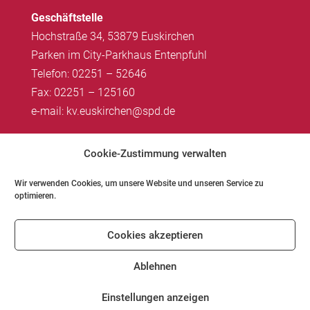
Geschäftstelle
Hochstraße 34, 53879 Euskirchen
Parken im City-Parkhaus Entenpfuhl
Telefon: 02251 – 52646
Fax: 02251 – 125160
e-mail: kv.euskirchen@spd.de
Impressum
|
Datenschutz
Cookie-Zustimmung verwalten
Wir verwenden Cookies, um unsere Website und unseren Service zu
optimieren.
Impressum
Datenschutz
Kontakt
Cookies akzeptieren
Cookie-Richtlinie (EU)
Ablehnen
Einstellungen anzeigen