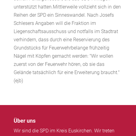
unterstützt hatten.Mittlerweile vollzieht sich in den
Reihen der SPD ein Sinneswandel. Nach Josefs
Schlesers Angaben will die Fraktion im
Liegenschaftsausschuss und notfalls im Stadtrat
verhindern, dass durch eine Reservierung des
Grundstücks für Feuerwehrbelange frühzeitig
Nägel mit Köpfen gemacht werden: "Wir wollen
zuerst von der Feuerwehr hören, ob sie das
Gelände tatsächlich für eine Erweiterung braucht."
(ejb)
Über uns
Wir sind die SPD im Kreis Euskirchen. Wir treten