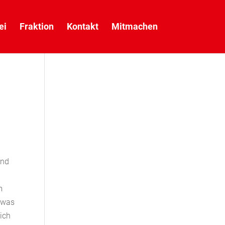
ei
Fraktion
Kontakt
Mitmachen
und
m
d was
ich