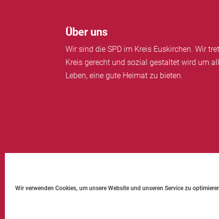
Über uns
Wir sind die SPD im Kreis Euskirchen. Wir tre
Kreis gerecht und sozial gestaltet wird um a
Leben, eine gute Heimat zu bieten.
Impressum
Datenschutz
Kontakt
Cooki
Wir verwenden Cookies, um unsere Website und unseren Service zu optimiere
© SPD Kreis Euskirchen