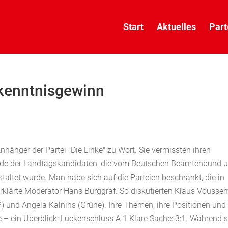
Start
Aktuelles
Part
rkenntnisgewinn
hänger der Partei "Die Linke" zu Wort. Sie vermissten ihren
nde der Landtagskandidaten, die vom Deutschen Beamtenbund 
altet wurde. Man habe sich auf die Parteien beschränkt, die in
 erklärte Moderator Hans Burggraf. So diskutierten Klaus Vousse
P) und Angela Kalnins (Grüne). Ihre Themen, ihre Positionen un
 – ein Überblick: Lückenschluss A 1 Klare Sache: 3:1. Während s