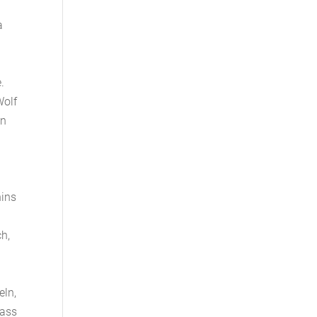
a
.
Wolf
nn
nins
ch,
eln,
dass