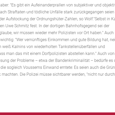
 aber: "Es gibt ein Aufeinanderprallen von subjektiver und objekti
nach Straftaten und tödliche Unfälle stark zurückgegangen seien
 der Aufstockung der Ordnungshüter-Zahlen, so Wolf."Selbst in Ka
egen Uwe Schmitz fest. In der dortigen Bahnhofsgegend sei der
 glaube, wir müssen wieder mehr Polizisten vor Ort haben." Auch
n wichtig: "Wer vernünftiges Einkommen und gute Bildung hat, ne
rin weiß Kalnins von wiederholten Tankstellenüberfällen und
dass man das mit einem Dorfpolizisten abstellen kann." Auch von
Lösung der Probleme – etwa der Bandenkriminalität – bedürfe es 
, die sogleich Voussems Einwand erntete: Es seien auch die Grün
 machten. Die Polizei müsse sichtbarer werden, "nicht nur durc