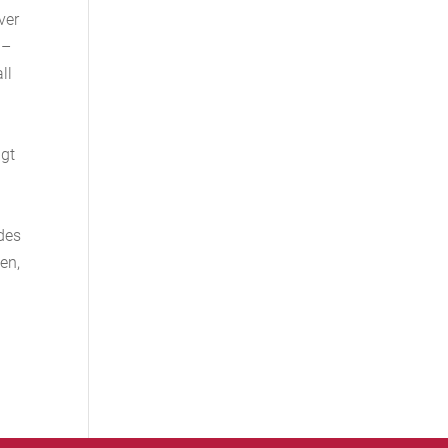
ver
 –
ll
igt
des
en,
h