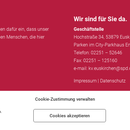
Wir sind für Sie da.
ten dafür ein, dass unser
Geschäftstelle
llen Menschen, die hier
Hochstraße 34, 53879 Eusk
Parken im City-Parkhaus En
Telefon: 02251 – 52646
Fax: 02251 – 125160
e-mail: kv.euskirchen@spd.
Impressum
|
Datenschutz
Cookie-Zustimmung verwalten
e-Richtlinie (EU)
n.
Cookies akzeptieren