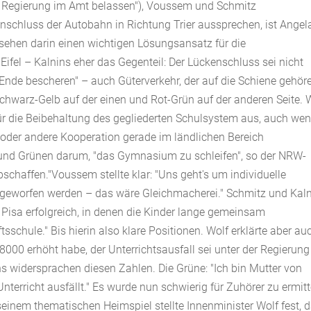
ige Regierung im Amt belassen"), Voussem und Schmitz
enschluss der Autobahn in Richtung Trier aussprechen, ist Angel
r sehen darin einen wichtigen Lösungsansatz für die
ifel – Kalnins eher das Gegenteil: Der Lückenschluss sei nicht
 Ende bescheren" – auch Güterverkehr, der auf die Schiene gehöre
Schwarz-Gelb auf der einen und Rot-Grün auf der anderen Seite. 
r die Beibehaltung des gegliederten Schulsystem aus, auch we
 oder andere Kooperation gerade im ländlichen Bereich
 und Grünen darum, "das Gymnasium zu schleifen", so der NRW-
bschaffen."Voussem stellte klar: "Uns geht's um individuelle
pf geworfen werden – das wäre Gleichmacherei." Schmitz und Kal
 Pisa erfolgreich, in denen die Kinder lange gemeinsam
sschule." Bis hierin also klare Positionen. Wolf erklärte aber au
000 erhöht habe, der Unterrichtsausfall sei unter der Regierung
ns widersprachen diesen Zahlen. Die Grüne: "Ich bin Mutter von
Unterricht ausfällt." Es wurde nun schwierig für Zuhörer zu ermitt
 seinem thematischen Heimspiel stellte Innenminister Wolf fest, 