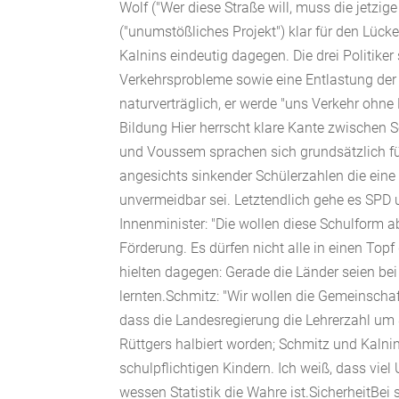
Wolf ("Wer diese Straße will, muss die jetz
("unumstößliches Projekt") klar für den Lück
Kalnins eindeutig dagegen. Die drei Politike
Verkehrsprobleme sowie eine Entlastung der E
naturverträglich, er werde "uns Verkehr ohne
Bildung Hier herrscht klare Kante zwischen 
und Voussem sprachen sich grundsätzlich fü
angesichts sinkender Schülerzahlen die eine
unvermeidbar sei. Letztendlich gehe es SPD
Innenminister: "Die wollen diese Schulform a
Förderung. Es dürfen nicht alle in einen To
hielten dagegen: Gerade die Länder seien bei
lernten.Schmitz: "Wir wollen die Gemeinschaft
dass die Landesregierung die Lehrerzahl um 8
Rüttgers halbiert worden; Schmitz und Kalni
schulpflichtigen Kindern. Ich weiß, dass viel 
wessen Statistik die Wahre ist.SicherheitBei