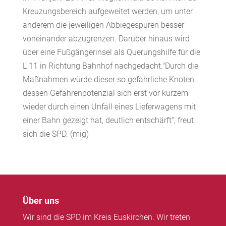
Kreuzungsbereich aufgeweitet werden, um unter
anderem die jeweiligen Abbiegespuren besser
voneinander abzugrenzen. Darüber hinaus wird
über eine Fußgängerinsel als Querungshilfe für die
L 11 in Richtung Bahnhof nachgedacht."Durch die
Maßnahmen würde dieser so gefährliche Knoten,
dessen Gefahrenpotenzial sich erst vor kurzem
wieder durch einen Unfall eines Lieferwagens mit
einer Bahn gezeigt hat, deutlich entschärft", freut
sich die SPD. (mig)
Über uns
Wir sind die SPD im Kreis Euskirchen. Wir treten